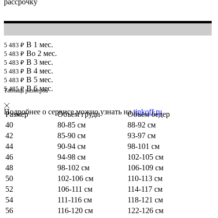
рассрочку
В 1 мес.
5 483 ₽
Во 2 мес.
5 483 ₽
В 3 мес.
5 483 ₽
В 4 мес.
5 483 ₽
В 5 мес.
5 483 ₽
В 6 мес.
5 485 ₽
Таблица размеров
Подробнее о сервисе можно узнать на
tinkoff.ru
Размер
Объем груди
Объем бедер
40
80-85 см
88-92 см
42
85-90 см
93-97 см
44
90-94 см
98-101 см
46
94-98 см
102-105 см
48
98-102 см
106-109 см
50
102-106 см
110-113 см
52
106-111 см
114-117 см
54
111-116 см
118-121 см
56
116-120 см
122-126 см