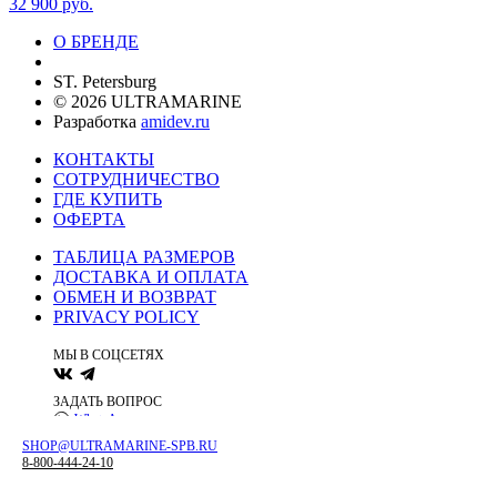
32 900
руб.
О БРЕНДЕ
ST. Petersburg
© 2026 ULTRAMARINE
Разработка
amidev.ru
КОНТАКТЫ
СОТРУДНИЧЕСТВО
ГДЕ КУПИТЬ
ОФЕРТА
ТАБЛИЦА РАЗМЕРОВ
ДОСТАВКА И ОПЛАТА
ОБМЕН И ВОЗВРАТ
PRIVACY POLICY
МЫ В СОЦСЕТЯХ
ЗАДАТЬ ВОПРОС
WhatsApp
SHOP@ULTRAMARINE-SPB.RU
SHOP@ULTRAMARINE-SPB.RU
ST. Petersburg
8-800-444-24-10
8-800-444-24-10
Разработка
amidev.ru