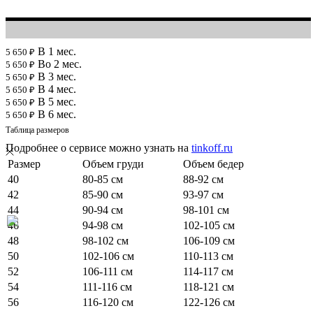
В 1 мес.
5 650 ₽
Во 2 мес.
5 650 ₽
В 3 мес.
5 650 ₽
В 4 мес.
5 650 ₽
В 5 мес.
5 650 ₽
В 6 мес.
5 650 ₽
Таблица размеров
Подробнее о сервисе можно узнать на
tinkoff.ru
Размер
Объем груди
Объем бедер
40
80-85 см
88-92 см
42
85-90 см
93-97 см
44
90-94 см
98-101 см
46
94-98 см
102-105 см
48
98-102 см
106-109 см
50
102-106 см
110-113 см
52
106-111 см
114-117 см
54
111-116 см
118-121 см
56
116-120 см
122-126 см