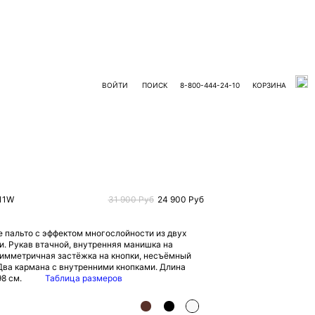
В ОНЛАЙН-МАГАЗИН
ВОЙТИ
ПОИСК
8-800-444-24-10
КОРЗИНА
11W
31 900 Руб
24 900 Руб
 пальто с эффектом многослойности из двух
и. Рукав втачной, внутренняя манишка на
симметричная застёжка на кнопки, несъёмный
Два кармана с внутренними кнопками. Длина
98 см.
Таблица размеров