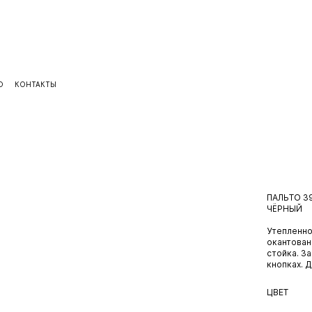
< НАЗАД 
О
КОНТАКТЫ
ПАЛЬТО 3
ЧЁРНЫЙ
Утепленно
окантован
стойка. З
кнопках. Д
ЦВЕТ