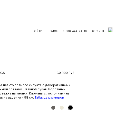
В ОНЛАЙН-МАГАЗИН
ВОЙТИ
ПОИСК
8-800-444-24-10
КОРЗИНА
93S
30 900 Руб
е пальто прямого силуэта с декоративными
ными срезами. Втачной рукав. Воротник-
астёжка на кнопки. Карманы с листочками на
лина изделия - 98 см.
Таблица размеров